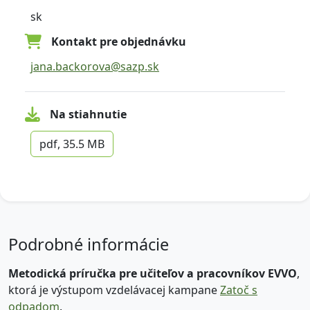
sk
Kontakt pre objednávku
jana.backorova@sazp.sk
Na stiahnutie
pdf, 35.5 MB
Podrobné informácie
Metodická príručka pre učiteľov a pracovníkov EVVO
,
ktorá je výstupom vzdelávacej kampane
Zatoč s
odpadom
.