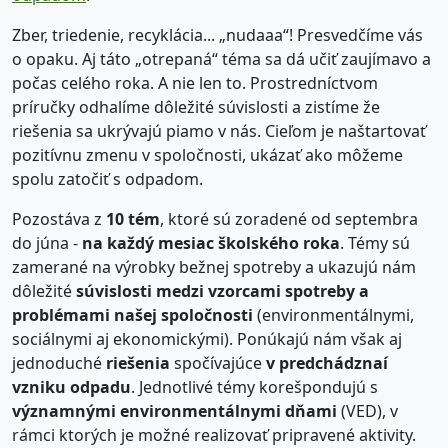
Zber, triedenie, recyklácia... „nudaaa“! Presvedčíme vás
o opaku. Aj táto „otrepaná“ téma sa dá učiť zaujímavo a
počas celého roka. A nie len to. Prostredníctvom
príručky odhalíme dôležité súvislosti a zistíme že
riešenia sa ukrývajú piamo v nás. Cieľom je naštartovať
pozitívnu zmenu v spoločnosti, ukázať ako môžeme
spolu zatočiť s odpadom.
Pozostáva z
10 tém
, ktoré sú zoradené od septembra
do júna -
na každý mesiac školského roka
. Témy sú
zamerané na výrobky bežnej spotreby a ukazujú nám
dôležité
súvislosti medzi vzorcami spotreby a
problémami našej spoločnosti
(environmentálnymi,
sociálnymi aj ekonomickými). Ponúkajú nám však aj
jednoduché
riešenia
spočívajúce
v predchádznaí
vzniku odpadu
. Jednotlivé témy korešpondujú s
významnými environmentálnymi dňami
(VED), v
rámci ktorých je možné realizovať pripravené aktivity.