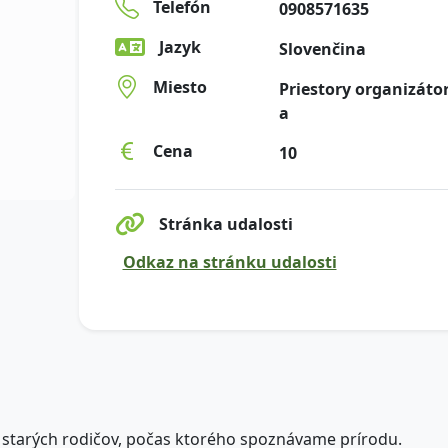
Telefón
0908571635
Jazyk
Slovenčina
Miesto
Priestory organizáto
a
Cena
10
Stránka udalosti
Odkaz na stránku udalosti
či starých rodičov, počas ktorého spoznávame prírodu.