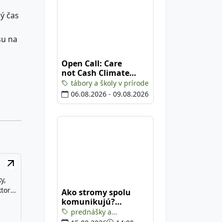
ný čas
su na
Open Call: Care
not Cash Climate
Camp
tábory a školy v prírode
06.08.2026 - 09.08.2026
y,
torí
Ako stromy spolu
komunikujú?
(prednáška s
ka,
prednášky a
prechádzkou)
hy a