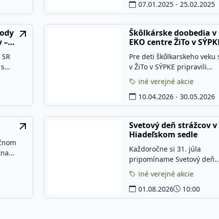
07.01.2025 - 25.02.2025
robí
hry, tvorenie, tipy na výlety
spoločné prežívanie chodu
šie ako
ročných období. Spoločne 
rody
Škôlkárske doobedia v
to
zahráme, niečo sa naučíme
v –
EKO centre ŽiTo v SÝPK
to a
určite nadviažete aj skvelé
 SR
Pre deti škôlkarskeho veku
ľadať
kontakty na maminky a získ
 s
v ŽiTo v SÝPKE pripravili
pralesom,
inšpiráciu na ďalšie aktivity
piatkové dopoludnia plné hi
ci s
s drobcami.
iné verejné akcie
bliky
skúmania a
 lesnej
10.04.2026 - 30.05.2026
ročie
objavovania tajomstiev
ejto
živočíchov, rastlín, vzťahov 
me na
prírode a všetkého, čo s tý
Svetový deň strážcov v
nármi“,
súvisí. Prevažná väčšina akt
Hiadeľskom sedle
vrtok 5.
bude prebiehať v našej
očnom
Každoročne si 31. júla
 Múzeom
záhrade. Každý týždeň vás čaká
tna
pripomíname Svetový deň
iná téma v súlade s temati
skej
strážcov prírody, deň veno
Kde? Park
celkami školského vzdeláva
iné verejné akcie
mužom a ženám, ktorí chrá
programu. Jednotli
ejnosť –
01.08.2026
10:00
naše prírodné dedičstvo,
 ktorý
biodiverzitu a zdravie plané
ík
Byť strážcom prírody znam