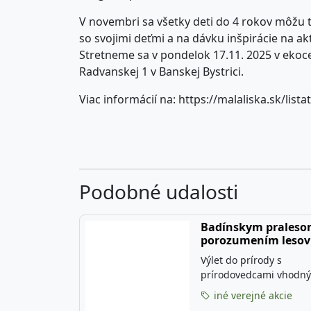
V novembri sa všetky deti do 4 rokov môžu 
so svojimi deťmi a na dávku inšpirácie na ak
Stretneme sa v pondelok 17.11. 2025 v ekoc
Radvanskej 1 v Banskej Bystrici.
Viac informácií na: https://malaliska.sk/lista
Podobné udalosti
Badínskym praleso
porozumením lesov
Výlet do prírody s
prírodovedcami vhodný 
rodiny s deťmi. Pôjdeme si
iné verejné akcie
pozrieť prales, ktorý 