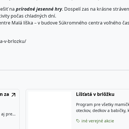
tešiť na
prírodné jesenné hry
. Dospelí zas na krásne stráve
tivity počas chladných dní.
entre Malá líška – v budove Súkromného centra voľného ča
ta-v-brlozku/
m za
Líšťatá v brlôžku
Program pre všetky mamičk
oteckov, dedkov a babičky, k
aj pre
sa starajú o deti do 4 rokov.
iné verejné akcie
Môžete sa tešiť na divadiel
máme
spievanie, kreslenie, príbe