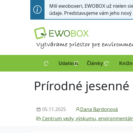
Milí ewoboxeri, EWOBOX už nielen sie
údaje. Predstavujeme vám jeho nový
Udalosti
Články
Knižn
Prírodné jesenné
05.11.2025
Dana Bardonová
Centrum vedy, výskumu, environmentálne