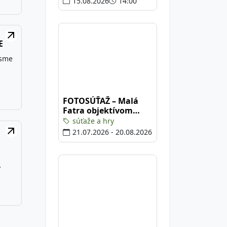
prezentácie
15.08.2026
14:00
 a
sa
 a
E
 sme
ate
er,
FOTOSÚŤAŽ – Malá
Fatra objektívom
v
2026
súťaže a hry
m
21.07.2026 - 20.08.2026
ivít
ckými
vaný
cieho
nia
ty.
ená