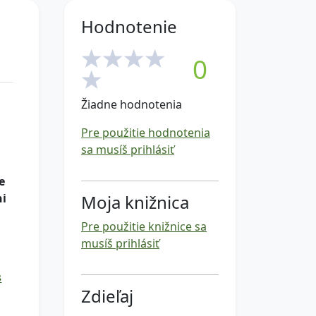
Hodnotenie
0
Žiadne hodnotenia
Pre použitie hodnotenia
sa musíš prihlásiť
e
ni
Moja knižnica
Pre použitie knižnice sa
musíš prihlásiť
s
Zdieľaj