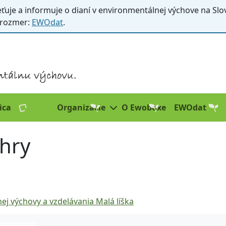
ťuje a informuje o dianí v environmentálnej výchove na Slov
 rozmer:
EWOdat
.
ica
Organizácie
O Ewoboxe
EWOdat
 hry
j výchovy a vzdelávania Malá líška