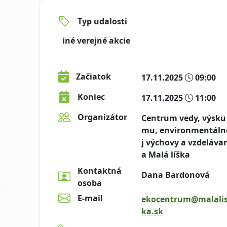
Typ udalosti
iné verejné akcie
Začiatok
17.11.2025
09:00
Koniec
17.11.2025
11:00
Organizátor
Centrum vedy, výsku
mu, environmentáln
j výchovy a vzdeláva
a Malá líška
Kontaktná
Dana Bardonová
osoba
E-mail
ekocentrum@malali
ka.sk