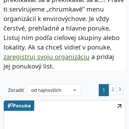
ti servírujeme „chrumkavé“ menu
organizácií k envirovýchove. Je vždy
čerstvé, prehľadné a hlavne poruke.
Listuj ním podľa cieľovej skupiny alebo
lokality. Ak sa chceš vidieť v ponuke,
zaregistruj svoju organizáciu
a pridaj
jej ponukový list.
2
3
(current)
Zoradiť
1
Ponuka