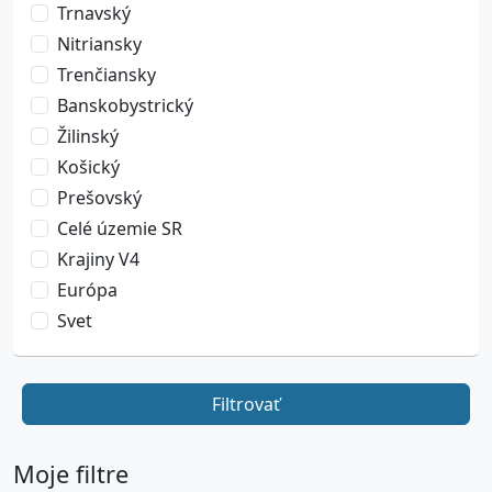
Trnavský
Nitriansky
Trenčiansky
Banskobystrický
Žilinský
Košický
Prešovský
Celé územie SR
Krajiny V4
Európa
Svet
Filtrovať
Moje filtre