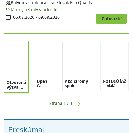
tábore Care not Cash Climate Camp. Počas štyroch dní sa
Bolygó v spolupráci so Slovak Eco Quality
môžeš tešiť na interaktívne workshopy, diskusie vedené
tábory a školy v prírode
mladými ľuďmi, zdieľanie skúseností a priestor na rozvoj
06.08.2026 - 09.08.2026
Zobraziť
nápadov pre lokálne iniciatívy
Open
Ako stromy
FOTOSÚŤAŽ
Otvorená
Call:
spolu
– Malá
Výzva:
Care not
komunikujú?
Fatra
Care not
Cash
(prednáška s
objektívom
Cash
Climate
prechádzkou)
2026
Climate
Strana
1
/
4
Camp
Camp
Preskúmaj