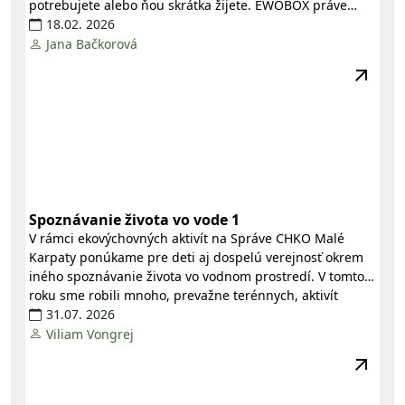
potrebujete alebo ňou skrátka žijete. EWOBOX práve
otvára novú miestnosť s názvom
18.02. 2026
EWOdat
. Nadobúda tak
nové rozmery a význam. Pri tejto príležitosti sa vám
Jana Bačkorová
osobne prihovára...
Spoznávanie života vo vode 1
V rámci ekovýchovných aktivít na Správe CHKO Malé
Karpaty ponúkame pre deti aj dospelú verejnosť okrem
iného spoznávanie života vo vodnom prostredí. V tomto
roku sme robili mnoho, prevažne terénnych, aktivít
zameraných na túto tému.
31.07. 2026
Viliam Vongrej