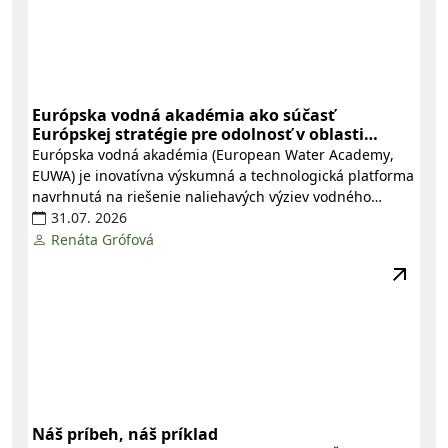
Európska vodná akadémia ako súčasť
Európskej stratégie pre odolnosť v oblasti
vody
Európska vodná akadémia
(
European Water Academy
,
EUWA
) je inovatívna výskumná a technologická platforma
navrhnutá na riešenie naliehavých výziev vodného
hospodárstva. Jej cieľom je posilňovať pokrokovú
31.07. 2026
spoluprácu a verejno-súkromné partnerstvo medzi
Renáta Grófová
Európskou komisiou, kľúčovými zainteresovanými
stranami a akademickými inštitúciami.
Náš príbeh, náš príklad