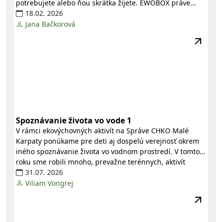
potrebujete alebo ňou skrátka žijete. EWOBOX práve
otvára novú miestnosť s názvom
18.02. 2026
EWOdat
. Nadobúda tak
nové rozmery a význam. Pri tejto príležitosti sa vám
Jana Bačkorová
osobne prihovára...
Spoznávanie života vo vode 1
V rámci ekovýchovných aktivít na Správe CHKO Malé
Karpaty ponúkame pre deti aj dospelú verejnosť okrem
iného spoznávanie života vo vodnom prostredí. V tomto
roku sme robili mnoho, prevažne terénnych, aktivít
zameraných na túto tému.
31.07. 2026
Viliam Vongrej