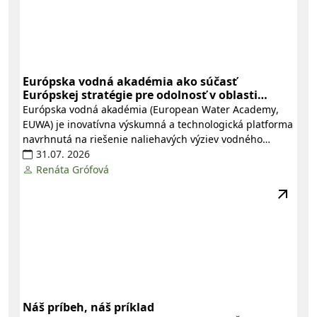
Európska vodná akadémia ako súčasť
Európskej stratégie pre odolnosť v oblasti
vody
Európska vodná akadémia
(
European Water Academy
,
EUWA
) je inovatívna výskumná a technologická platforma
navrhnutá na riešenie naliehavých výziev vodného
hospodárstva. Jej cieľom je posilňovať pokrokovú
31.07. 2026
spoluprácu a verejno-súkromné partnerstvo medzi
Renáta Grófová
Európskou komisiou, kľúčovými zainteresovanými
stranami a akademickými inštitúciami.
Náš príbeh, náš príklad